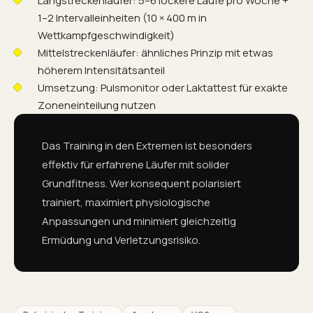
Langstreckenläufer: 5–6 lockere Läufe pro Woche +
1–2 Intervalleinheiten (10 × 400 m in
Wettkampfgeschwindigkeit)
Mittelstreckenläufer: ähnliches Prinzip mit etwas
höherem Intensitätsanteil
Umsetzung: Pulsmonitor oder Laktattest für exakte
Zoneneinteilung nutzen
Das Training in den Extremen ist besonders
effektiv für erfahrene Läufer mit solider
Grundfitness. Wer konsequent polarisiert
trainiert, maximiert physiologische
Anpassungen und minimiert gleichzeitig
Ermüdung und Verletzungsrisiko.