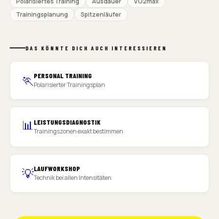
Polarisiertes Training
Ausdauer
VO2max
Trainingsplanung
Spitzenläufer
DAS KÖNNTE DICH AUCH INTERESSIEREN
PERSONAL TRAINING
🏃
Polarisierter Trainingsplan
📊
LEISTUNGSDIAGNOSTIK
Trainingszonen exakt bestimmen
LAUFWORKSHOP
💡
Technik bei allen Intensitäten