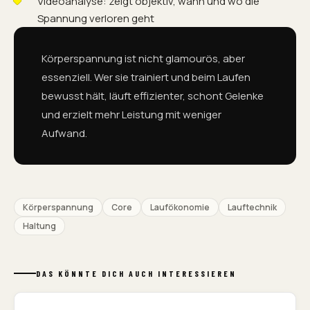
Videoanalyse: zeigt objektiv, wann und wo die
Spannung verloren geht
Körperspannung ist nicht glamourös, aber
essenziell. Wer sie trainiert und beim Laufen
bewusst hält, läuft effizienter, schont Gelenke
und erzielt mehr Leistung mit weniger
Aufwand.
Körperspannung
Core
Laufökonomie
Lauftechnik
Haltung
DAS KÖNNTE DICH AUCH INTERESSIEREN