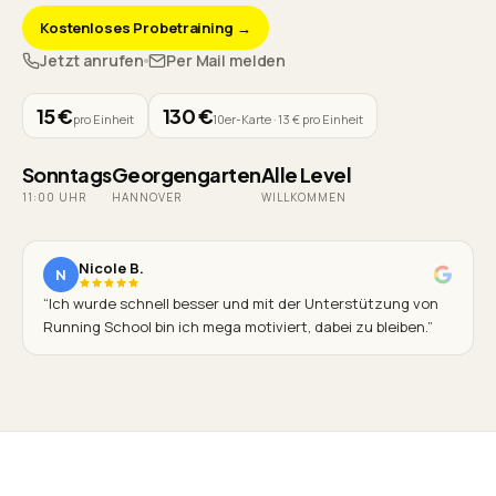
Kostenloses Probetraining →
Jetzt anrufen
Per Mail melden
15 €
130 €
pro Einheit
10er-Karte · 13 € pro Einheit
Sonntags
Georgengarten
Alle Level
11:00 UHR
HANNOVER
WILLKOMMEN
Nicole B.
N
“
Ich wurde schnell besser und mit der Unterstützung von
Running School bin ich mega motiviert, dabei zu bleiben.
”