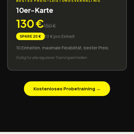
BESTES PREIS-LEISTUNGSVERHÄLTNIS
10er-Karte
130
€
150
€
13
€ pro Einheit
SPARE
20
€
10 Einheiten, maximale Flexibilität, bester Preis.
Gültig für alle regulären Trainingseinheiten.
Kostenloses Probetraining →