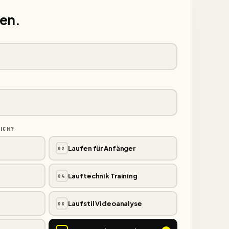
ten.
DICH?
Laufen für Anfänger
02
Lauftechnik Training
04
Laufstil Videoanalyse
06