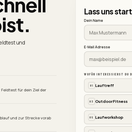
hnell
Lass uns star
ist.
Dein Name
Feldtest und
E-Mail Adresse
WOFÜR INTERESSIERST DU 
Lauftreff
01
Feldtest für dein Ziel der
Outdoor Fitness
03
Laufworkshop
Ablauf und zur Strecke vorab
05