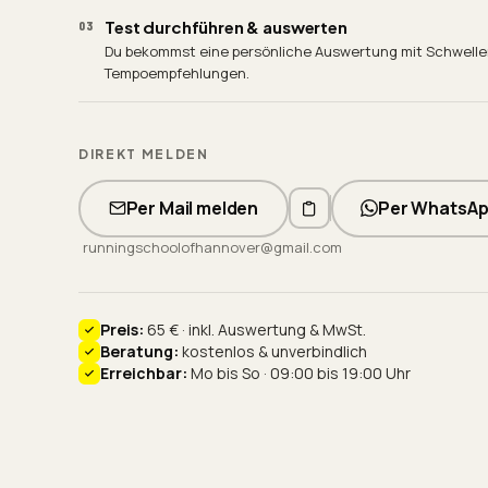
Test durchführen & auswerten
03
Du bekommst eine persönliche Auswertung mit Schwell
Tempoempfehlungen.
DIREKT MELDEN
Per Mail melden
Per WhatsAp
runningschoolofhannover@gmail.com
Preis
:
65 € · inkl. Auswertung & MwSt.
Beratung
:
kostenlos & unverbindlich
Erreichbar
:
Mo bis So · 09:00 bis 19:00 Uhr