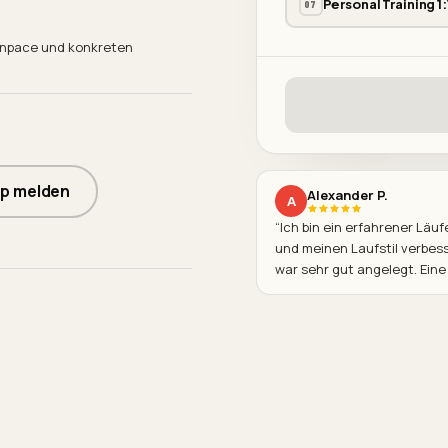
Personal Training 1:
07
enpace und konkreten
p melden
Alexander P.
A
“
Ich bin ein erfahrener Läu
und meinen Laufstil verbess
war sehr gut angelegt. Eine