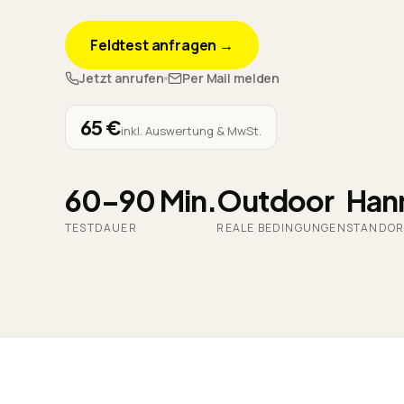
Feldtest anfragen →
Jetzt anrufen
Per Mail melden
65 €
inkl. Auswertung & MwSt.
60–90 Min.
Outdoor
Han
TESTDAUER
REALE BEDINGUNGEN
STANDOR