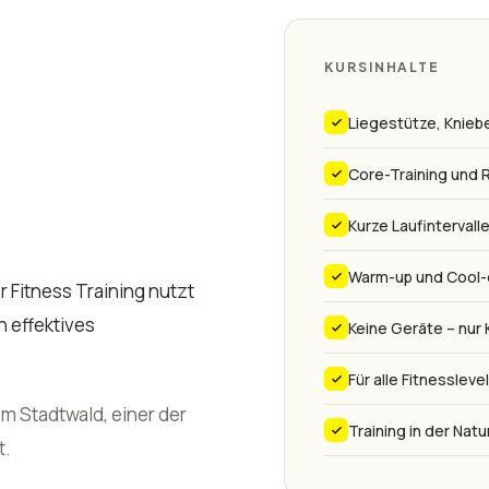
KURSINHALTE
Liegestütze, Kniebe
Core-Training und R
Kurze Laufintervall
Warm-up und Cool-
 Fitness Training nutzt
n effektives
Keine Geräte – nur
Für alle Fitnesslev
m Stadtwald, einer der
Training in der Natu
t.