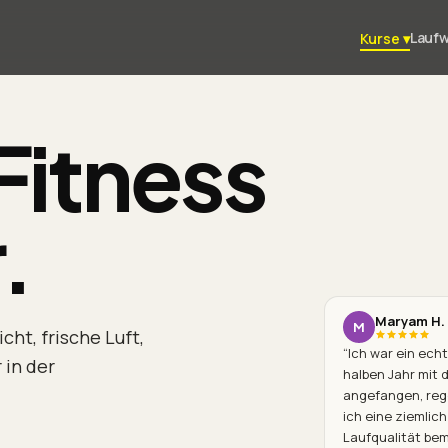
Lauf
Kurse
▾
Fitness
.
Maryam H.
M
ht, frische Luft,
“
Ich war ein ech
 in der
halben Jahr mit 
angefangen, rege
ich eine ziemlic
Laufqualität bem