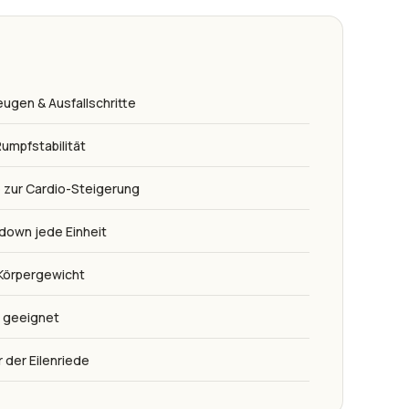
ugen & Ausfallschritte
umpfstabilität
e zur Cardio-Steigerung
down jede Einheit
 Körpergewicht
el geeignet
r der Eilenriede