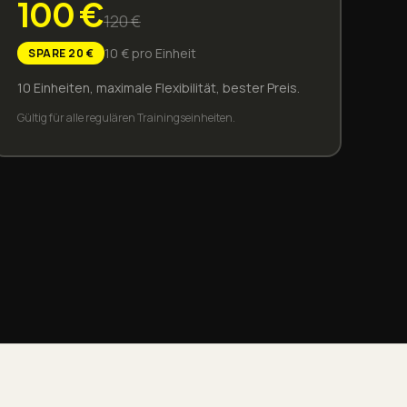
100
€
120
€
10
€ pro Einheit
SPARE
20
€
10 Einheiten, maximale Flexibilität, bester Preis.
Gültig für alle regulären Trainingseinheiten.