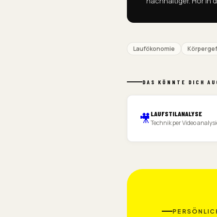
nachhaltiger. Hör in 
Laufökonomie
Körpergef
DAS KÖNNTE DICH AU
LAUFSTILANALYSE
🎥
Technik per Video analys
PERSÖNLICH