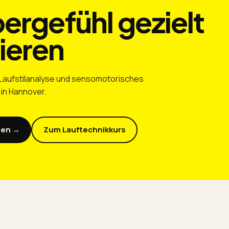
ergefühl gezielt
nieren
 Laufstilanalyse und sensomotorisches
 in Hannover.
gen →
Zum Lauftechnikkurs