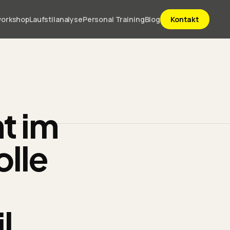
workshop
Laufstilanalyse
Personal Training
Blog
Kontakt
nt im
olle
l