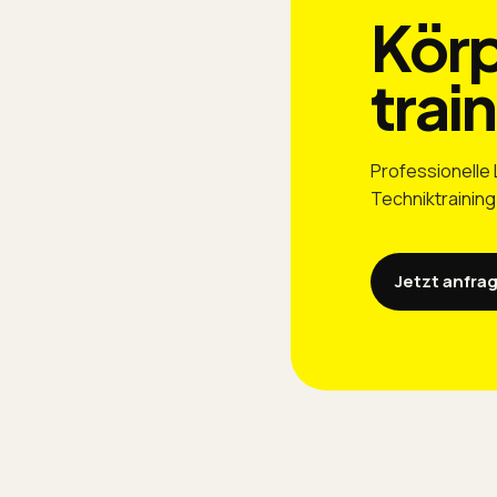
Körp
trai
Professionelle
Techniktraining
Jetzt anfra