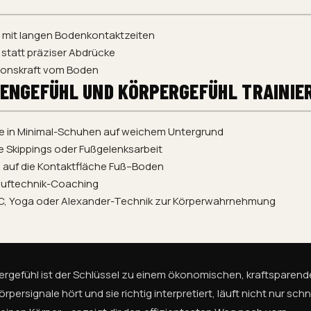
 mit langen Bodenkontaktzeiten
e statt präziser Abdrücke
ionskraft vom Boden
DENGEFÜHL UND KÖRPERGEFÜHL TRAINIE
fe in Minimal-Schuhen auf weichem Untergrund
 Skippings oder Fußgelenksarbeit
 auf die Kontaktfläche Fuß–Boden
auftechnik-Coaching
BC, Yoga oder Alexander-Technik zur Körperwahrnehmung
rpergefühl ist der Schlüssel zu einem ökonomischen, kraftspare
Körpersignale hört und sie richtig interpretiert, läuft nicht nur sc