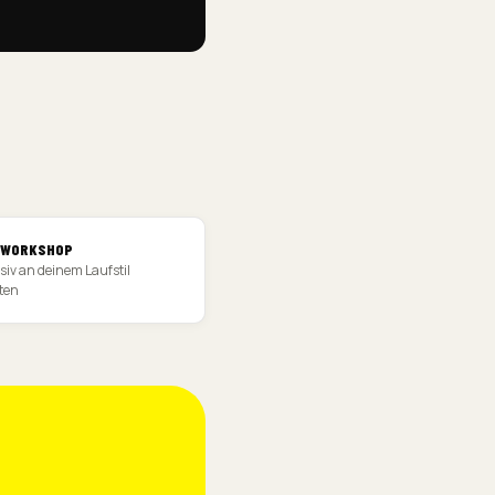
FWORKSHOP
siv an deinem Laufstil
ten