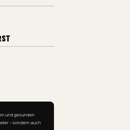
RST
nden und gesunden
hneller – sondern auch