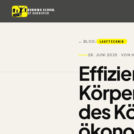
RUNNING SCHOOL
OF HANNOVER
← BLOG
/
LAUFTECHNIK
26. JUNI 2025
· VON 
Effizi
Körper
des
Kö
ökono