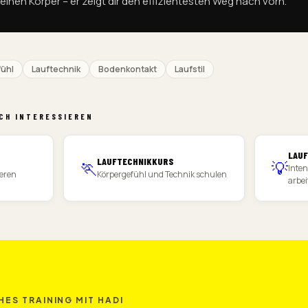
deinen Körper – er zeigt dir den effizientesten Weg nach vorn.
ühl
Lauftechnik
Bodenkontakt
Laufstil
CH INTERESSIEREN
LAU
LAUFTECHNIKKURS
🏃
💡
Inten
ieren
Körpergefühl und Technik schulen
arbei
ES TRAINING MIT HADI