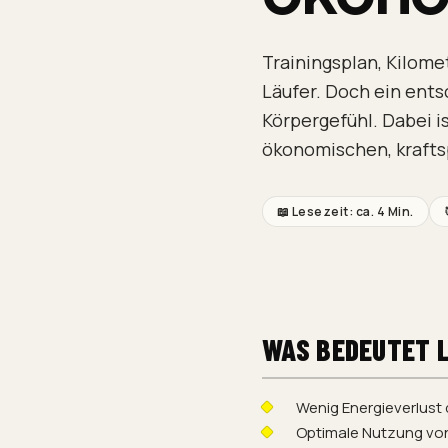
Trainingsplan, Kilome
Läufer. Doch ein ents
Körpergefühl. Dabei i
ökonomischen, krafts
📖 Lesezeit: ca.
4 Min.
WAS BEDEUTET 
Wenig Energieverlus
Optimale Nutzung von