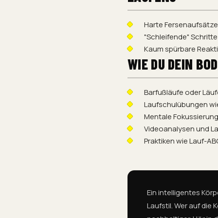
Harte Fersenaufsätze
"Schleifende" Schritt
Kaum spürbare Reakt
WIE DU DEIN BO
Barfußläufe oder Läu
Laufschulübungen wie
Mentale Fokussierung
Videoanalysen und L
Praktiken wie Lauf-A
Ein intelligentes Kö
Laufstil. Wer auf die 