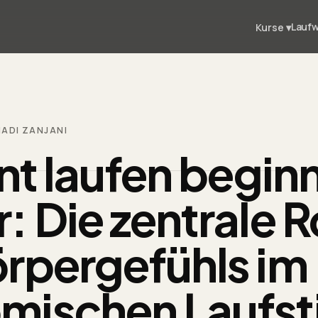
Lauf
Kurse
▾
HADI ZANJANI
ent laufen begin
: Die zentrale R
rpergefühls
im
mischen Laufsti