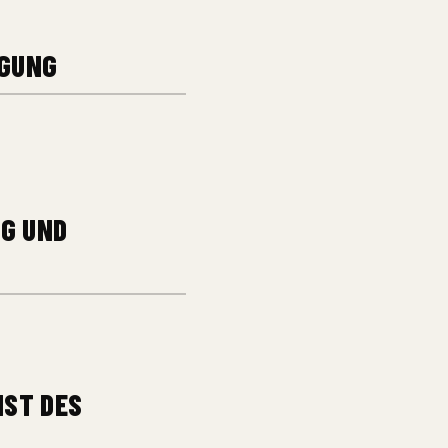
EGUNG
G UND
NST DES