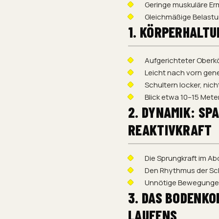
Geringe muskuläre E
Gleichmäßige Belastu
1. KÖRPERHALTU
Aufgerichteter Oberk
Leicht nach vorn gene
Schultern locker, ni
Blick etwa 10–15 Mete
2. DYNAMIK: S
REAKTIVKRAFT
Die Sprungkraft im Ab
Den Rhythmus der Sch
Unnötige Bewegungen 
3. DAS BODENKO
LAUFENS